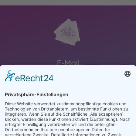
E-Mail
schreibmir@2klip.de
Telefon
0170-8165955
#nowhatsapp