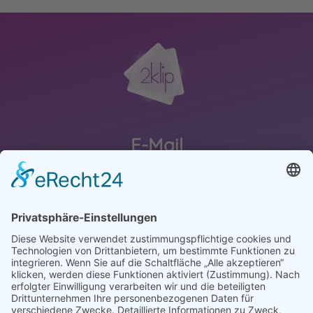
E-Mail
schreibmir@2klip.de
Telefon
0170-8165955
#nowhatsapp